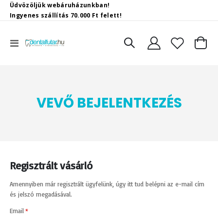
Üdvözöljük webáruházunkban!
Ingyenes szállítás 70.000 Ft felett!
Toggle
Kosár
Nav
VEVŐ BEJELENTKEZÉS
Regisztrált vásárló
Amennyiben már regisztrált ügyfelünk, úgy itt tud belépni az e-mail cím
és jelszó megadásával.
Email