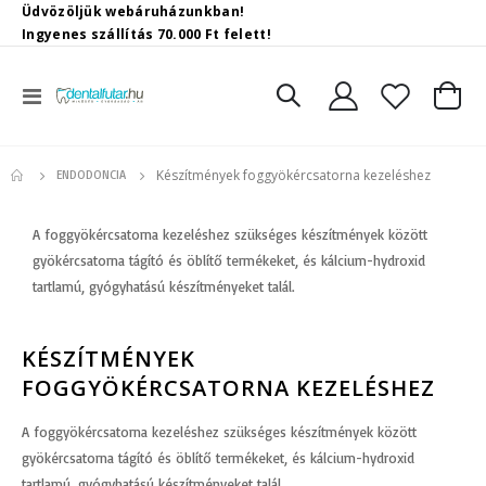
Üdvözöljük webáruházunkban!
Ingyenes szállítás 70.000 Ft felett!
Toggle
Kosár
Nav
Készítmények foggyökércsatorna kezeléshez
ENDODONCIA
A foggyökércsatorna kezeléshez szükséges készítmények között
gyökércsatorna tágító és öblítő termékeket, és kálcium-hydroxid
tartlamú, gyógyhatású készítményeket talál.
KÉSZÍTMÉNYEK
FOGGYÖKÉRCSATORNA KEZELÉSHEZ
A foggyökércsatorna kezeléshez szükséges készítmények között
gyökércsatorna tágító és öblítő termékeket, és kálcium-hydroxid
tartlamú, gyógyhatású készítményeket talál.