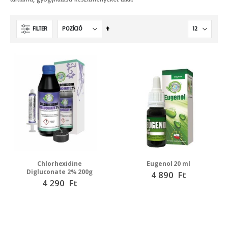
Csökkenő
FILTER
irány
beállítása
Chlorhexidine
Eugenol 20 ml
Digluconate 2% 200g
4 890 Ft
4 290 Ft