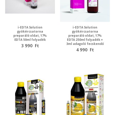
i-EDTA Solution
i-EDTA Solution
gyökércsatorna
gyökércsatorna
preparáló oldat, 17%
preparáló oldat, 17%
EDTA 50ml folyadék
EDTA 250ml folyadék +
3ml adagoló fecskendő
3 990 Ft
4 990 Ft
Speciális
ár