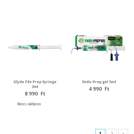
Glyde File Prep Syringe
Endo-Prep gel 5ml
3ml
4 990 Ft
8 990 Ft
Nincs raktáron
You're current
Page
Pag
Köv
Page
1
2