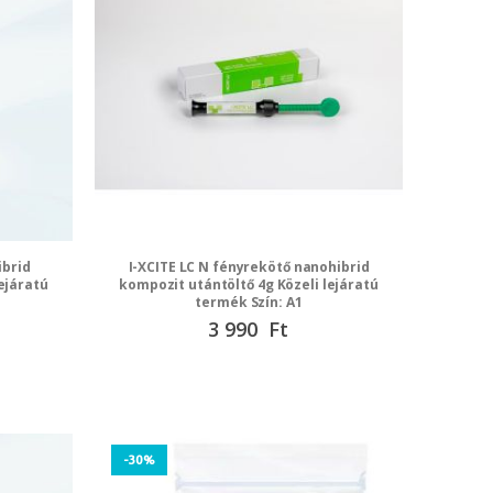
ibrid
I-XCITE LC N fényrekötő nanohibrid
ejáratú
kompozit utántöltő 4g Közeli lejáratú
termék Szín: A1
Speciális
3 990 Ft
ár
-30%