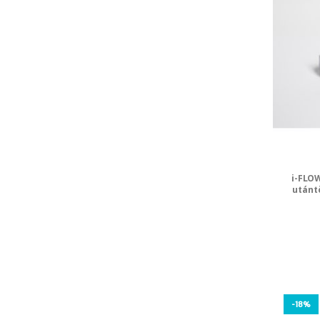
i-FLO
utántö
-18%