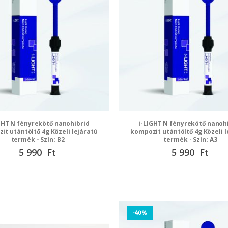
GHT N fényrekötő nanohibrid
i-LIGHT N fényrekötő nanoh
it utántöltő 4g Közeli lejáratú
kompozit utántöltő 4g Közeli l
termék - Szín: B2
termék - Szín: A3
Speciális
5 990 Ft
Speciális
5 990 Ft
ár
ár
-40%