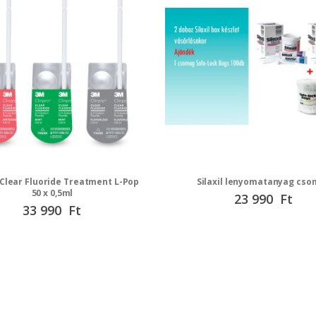
 Clear Fluoride Treatment L-Pop
Silaxil lenyomatanyag cs
50 x 0,5ml
Speciális
23 990 Ft
ár
Speciális
33 990 Ft
ár