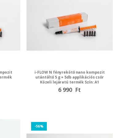
mpozit
i-FLOW N fényrekötő nano kompozit
 termék
utántöltő 5 g + 5db applikációs csőr
Közeli lejáratú termék Szín: A1
Speciális
6 990 Ft
ár
-56%