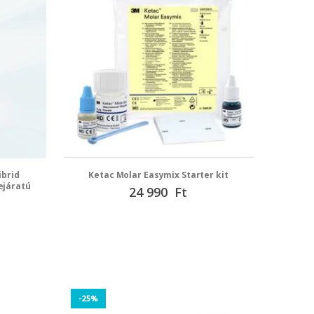
ibrid
Ketac Molar Easymix Starter kit
ejáratú
Speciális
24 990 Ft
ár
-25%