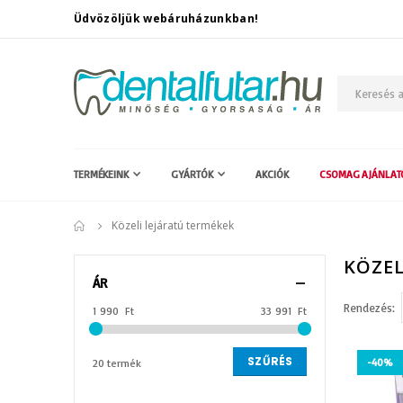
Üdvözöljük webáruházunkban!
TERMÉKEINK
GYÁRTÓK
AKCIÓK
CSOMAG AJÁNLAT
Közeli lejáratú termékek
KÖZEL
ÁR
Rendezés
1 990 Ft
33 991 Ft
SZŰRÉS
-40%
20 termék