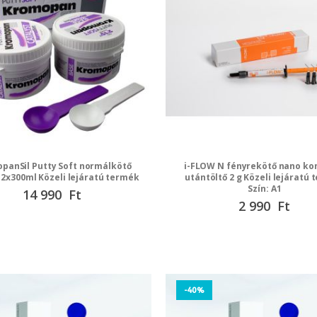
panSil Putty Soft normálkötő
i-FLOW N fényrekötő nano ko
 2x300ml Közeli lejáratú termék
utántöltő 2 g Közeli lejáratú
Szín: A1
Speciális
14 990 Ft
ár
Speciális
2 990 Ft
ár
-40%