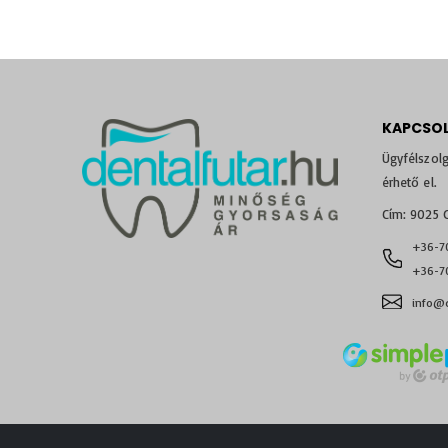
KAPCSO
Ügyfélszolg
érhető el.
Cím: 9025 G
+36-7
+36-70
info@d