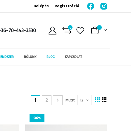
Belépés
Regisztráció
0
+36-70-443-3530
Kosár
RENDSZER
RÓLUNK
BLOG
KAPCSOLAT
You're currently reading page
Page
Page
Következő
Page
1
2
Mutat
Megtekintés
Rács
Lista
mint
-36%