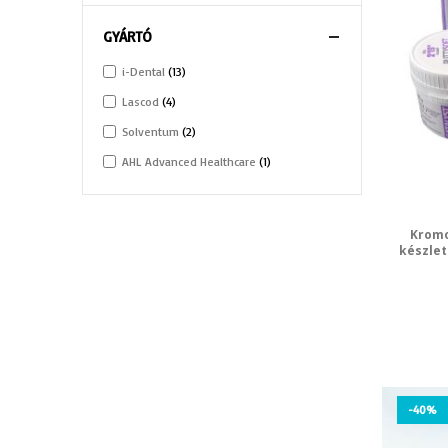
GYÁRTÓ
i-Dental
13
Lascod
4
Solventum
2
AHL Advanced Healthcare
1
Kromo
készlet
-40%