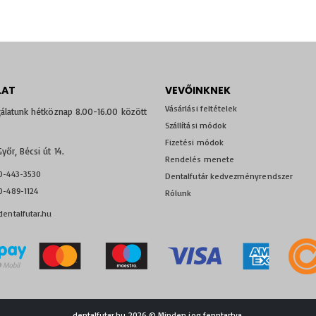
LAT
VEVŐINKNEK
Vásárlási feltételek
álatunk hétköznap 8.00-16.00 között
Szállítási módok
Fizetési módok
yőr, Bécsi út 14.
Rendelés menete
0-443-3530
Dentalfutár kedvezményrendszer
-489-1124
Rólunk
entalfutar.hu
dentalfutar.hu 2026 © Minden jog fenntartva.