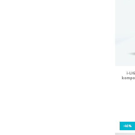
i-LI
kompoz
-46%