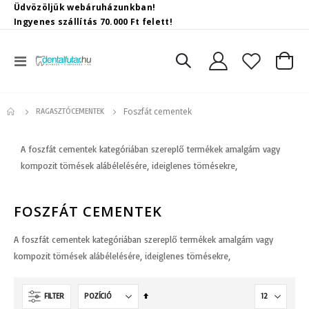
Üdvözöljük webáruházunkban!
Ingyenes szállítás 70.000 Ft felett!
Toggle
Kosár
Nav
Foszfát cementek
RAGASZTÓCEMENTEK
A foszfát cementek kategóriában szereplő termékek amalgám vagy
kompozit tömések alábélelésére, ideiglenes tömésekre,
FOSZFÁT CEMENTEK
A foszfát cementek kategóriában szereplő termékek amalgám vagy
kompozit tömések alábélelésére, ideiglenes tömésekre,
Csökkenő
FILTER