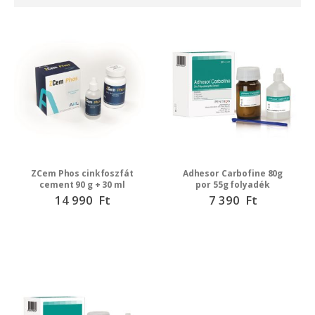
irány
beállítása
ZCem Phos cinkfoszfát
Adhesor Carbofine 80g
cement 90 g + 30 ml
por 55g folyadék
14 990 Ft
7 390 Ft