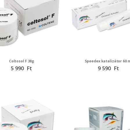
Coltosol F 38g
Speedex katalizátor 60 
5 990 Ft
9 590 Ft