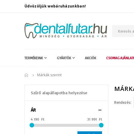
Üdvözöljük webáruházunkban!
TERMÉKEINK
GYÁRTÓK
AKCIÓK
CSOMAG AJÁNLAT
Márkák szerint
MÁRK
Szűrő alapállapotba helyezése
Rendezés
ÁR
4 190 Ft
31 991 Ft