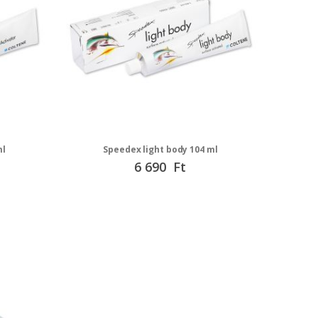
ml
Speedex light body 104 ml
6 690 Ft