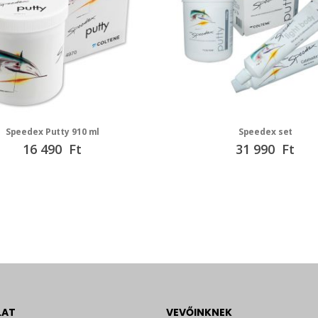
Speedex Putty 910 ml
Speedex set
16 490 Ft
31 990 Ft
LAT
VEVŐINKNEK