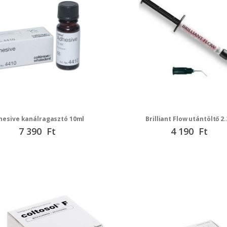
hesive kanálragasztó 10ml
Brilliant Flow utántöltő 2
7 390 Ft
4 190 Ft