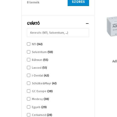
SZŰRÉS
8 termék
GYÁRTÓ
NTI
141
Solventum
58
B.Braun
55
Ad
Lascod
51
i-Dental
43
Schülke&Mayr
41
GC Europe
38
Medesy
38
Egyeb
29
Cerkamed
28