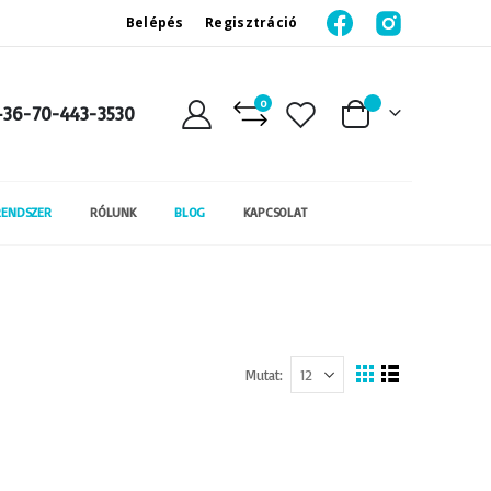
Belépés
Regisztráció
0
+36-70-443-3530
Kosár
RENDSZER
RÓLUNK
BLOG
KAPCSOLAT
Mutat
Megtekintés
Rács
Lista
mint