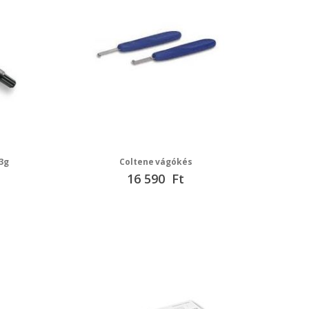
.3g
Coltene vágókés
16 590 Ft