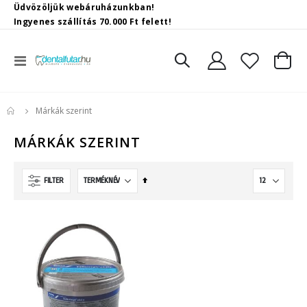
Üdvözöljük webáruházunkban!
Ingyenes szállítás 70.000 Ft felett!
Toggle
Kosár
Nav
Márkák szerint
MÁRKÁK SZERINT
Csökkenő
FILTER
irány
beállítása