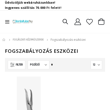
Üdvözöljük webáruházunkban!
Ingyenes szállítás 70.000 Ft felett!
Toggle
Kosár
Nav
Fogszabályozás eszközei
FOGÁSZATI KÉZIMŰSZEREK
FOGSZABÁLYOZÁS ESZKÖZEI
Csökkenő
FILTER
irány
beállítása