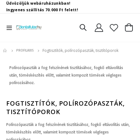
Üdvözöljük webáruházunkban!
Ingyenes szállítás 70.000 Ft felett!
Toggle
Kosár
Nav
Fogtisztítók, polírozópaszták, tisztítóporok
PROFILAXIS
Polírozópaszták a fog felszínének tisztításához, fogkő eltávolítás
után, töméskészítés előtt, valamint kompozit tömések végleges
polírozásához.
FOGTISZTÍTÓK, POLÍROZÓPASZTÁK,
TISZTÍTÓPOROK
Polírozópaszták a fog felszínének tisztításához, fogkő eltávolítás után,
töméskészítés előtt, valamint kompozit tömések végleges
polírozásához.