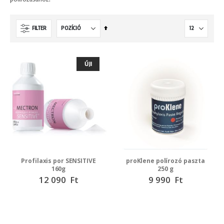
Csökkenő
FILTER
irány
beállítása
ÚJ!
Profilaxis por SENSITIVE
proKlene polírozó paszta
160g
250 g
12 090 Ft
9 990 Ft