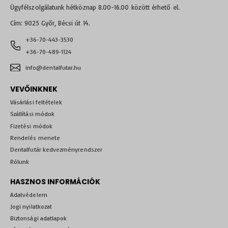
Ügyfélszolgálatunk hétköznap 8.00-16.00 között érhető el.
Cím: 9025 Győr, Bécsi út 14.
+36-70-443-3530
+36-70-489-1124
info@dentalfutar.hu
VEVŐINKNEK
Vásárlási feltételek
Szállítási módok
Fizetési módok
Rendelés menete
Dentalfutár kedvezményrendszer
Rólunk
HASZNOS INFORMÁCIÓK
Adatvédelem
Jogi nyilatkozat
Biztonsági adatlapok