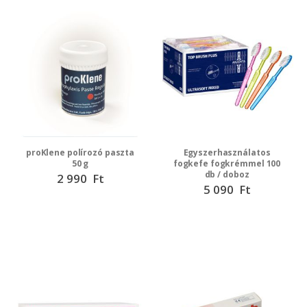
proKlene polírozó paszta
Egyszerhasználatos
50 g
fogkefe fogkrémmel 100
db / doboz
2 990 Ft
5 090 Ft