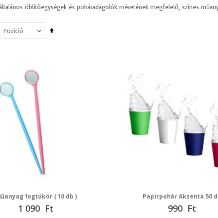
általános öblítőegységek és poháradagolók méretének megfelelő, színes műanya
Csökkenő
irány
beállítása
űanyag fogtükör ( 10 db )
Papírpohár Akzenta 50 d
1 090 Ft
990 Ft