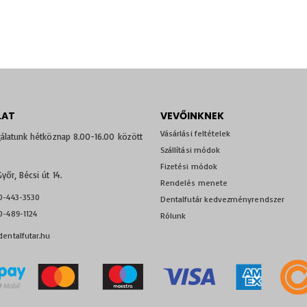
LAT
VEVŐINKNEK
Vásárlási feltételek
álatunk hétköznap 8.00-16.00 között
Szállítási módok
Fizetési módok
yőr, Bécsi út 14.
Rendelés menete
0-443-3530
Dentalfutár kedvezményrendszer
-489-1124
Rólunk
entalfutar.hu