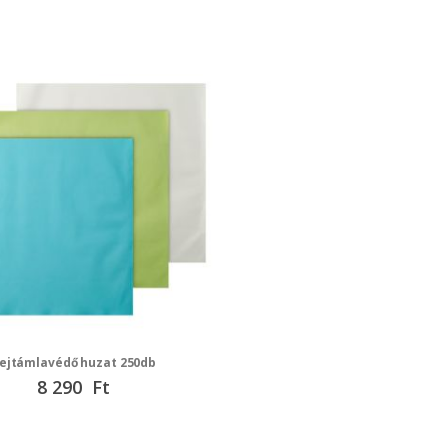
ejtámlavédő huzat 250db
8 290 Ft