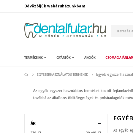
Üdvözöljük webáruházunkban!
TERMÉKEINK
GYÁRTÓK
AKCIÓK
CSOMAG AJÁNLAT
Egyéb egyszerhaszná
EGYSZERHASZNÁLATOS TERMÉKEK
Az egyéb egyszer használatos termékek között fejtámlavé
továbbá az általános öblítőegységek és poháradagolók mére
EGYÉ
ÁR
Az egyéb e
270 Ft
20 491 Ft