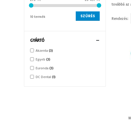
továbbá az 
SZŰRÉS
10 termék
Rendezés
GYÁRTÓ
Akzenta
3
Egyeb
3
Euronda
3
DC Dental
1
M