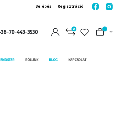
Belépés
Regisztráció
0
+36-70-443-3530
Kosár
RENDSZER
RÓLUNK
BLOG
KAPCSOLAT
,