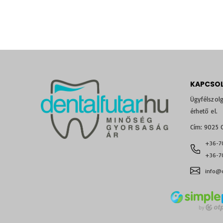
KAPCSO
Ügyfélszolg
érhető el.
Cím: 9025 G
+36-7
+36-70
info@d