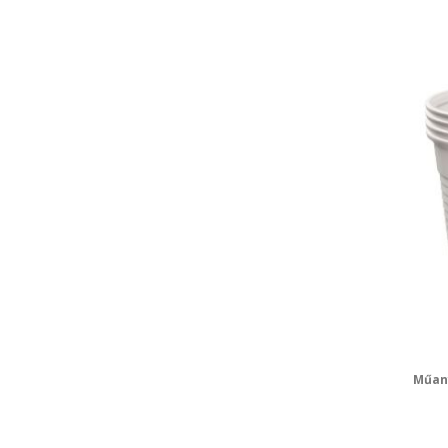
Műany