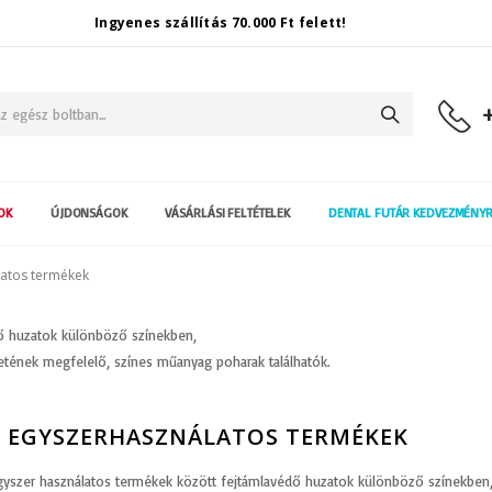
Ingyenes szállítás 70.000 Ft felett!
Keresés
OK
ÚJDONSÁGOK
VÁSÁRLÁSI FELTÉTELEK
DENTAL FUTÁR KEDVEZMÉNY
latos termékek
dő huzatok különböző színekben,
tének megfelelő, színes műanyag poharak találhatók.
B EGYSZERHASZNÁLATOS TERMÉKEK
gyszer használatos termékek között fejtámlavédő huzatok különböző színekben