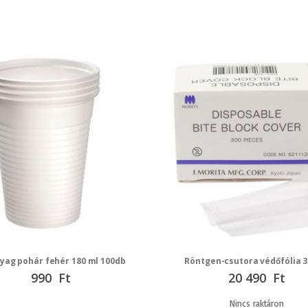
ag pohár fehér 180 ml 100db
Röntgen-csutora védőfólia 3
990 Ft
20 490 Ft
Nincs raktáron