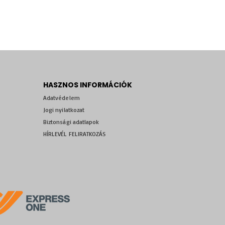
HASZNOS INFORMÁCIÓK
Adatvédelem
Jogi nyilatkozat
Biztonsági adatlapok
HÍRLEVÉL FELIRATKOZÁS