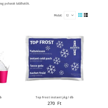
g poharak találhatók.
Mutat
Megtekintés
Rács
Lista
mint
b
Top Frost instant jég / db
270 Ft