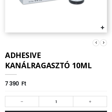
Ugrás
a
képgaléria
elejére
ADHESIVE
KANÁLRAGASZTÓ 10ML
7 390 Ft