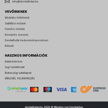
info@dentalfutar.hu
VEVŐINKNEK
Vásárlási feltételek
Szállítási módok
Fizetési módok
Rendelés menete
Dentalfutár kedvezményrendszer
Rólunk
HASZNOS INFORMÁCIÓK
Adatvédelem
Jogi nyilatkozat
Biztonsági adatlapok
HÍRLEVÉL FELIRATKOZÁS
dentalfutar.hu 2026 © Minden jog fenntartva.