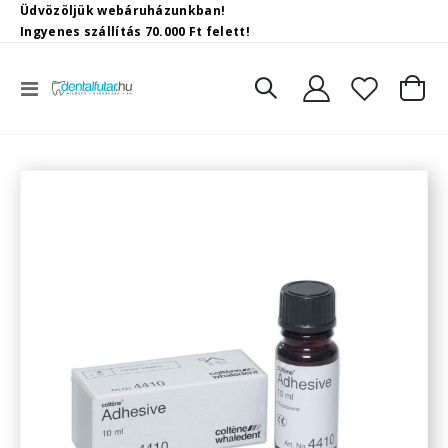
Üdvözöljük webáruházunkban!
Ingyenes szállítás 70.000 Ft felett!
Toggle
Kosár
Nav
Ugrás
a
képgaléria
végére