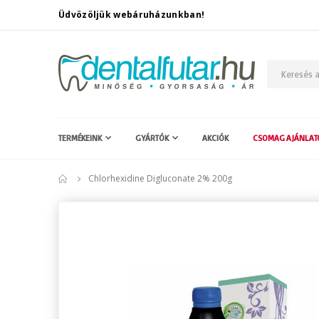
Üdvözöljük webáruházunkban!
TERMÉKEINK
GYÁRTÓK
AKCIÓK
CSOMAG AJÁNLAT
Chlorhexidine Digluconate 2% 200g
Ugrás
a
képgaléria
végére