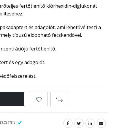
rőteljes fertőtlenítő klórhexidin-diglukonát
blítéséhez.
akadaptert és adagolót, ami lehetővé teszi a
rmely típusú eldobható fecskendővel.
ncentrációjú fertőtlenítő.
ert és egy adagolót.
 védőfelszerelést.
ÉSZLETEN