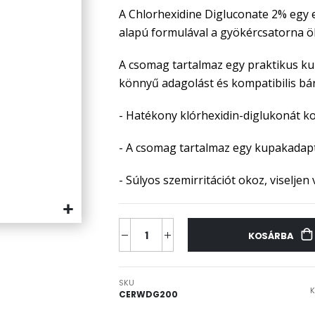
A Chlorhexidine Digluconate 2% egy e
alapú formulával a gyökércsatorna ö
A csomag tartalmaz egy praktikus kup
könnyű adagolást és kompatibilis bá
- Hatékony klórhexidin-diglukonát ko
- A csomag tartalmaz egy kupakadapt
- Súlyos szemirritációt okoz, viseljen
KOSÁRBA
SKU
K
CERWDG200