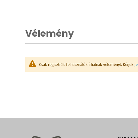
Vélemény
Csak regisztrált felhasználók írhatnak véleményt. Kérjük
j