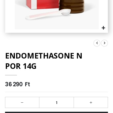
Ugrás
a
képgaléria
elejére
ENDOMETHASONE N
POR 14G
36 290 Ft