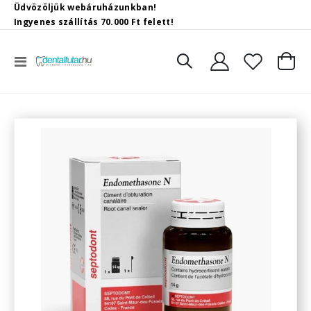
Üdvözöljük webáruházunkban!
Ingyenes szállítás 70.000 Ft felett!
Toggle
Kosár
Nav
Ugrás
a
képgaléria
végére