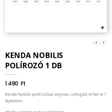
Ugrás
a
képgaléria
elejére
KENDA NOBILIS
POLÍROZÓ 1 DB
1 490 Ft
Kenda Nobilis polírozóval selymes csillogást érhet el 1
lépésben.
Ideális a hátsó restaurációkhoz.