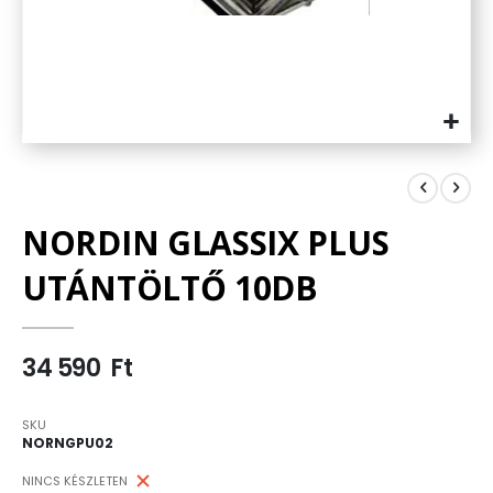
Ugrás
a
képgaléria
elejére
NORDIN GLASSIX PLUS
UTÁNTÖLTŐ 10DB
34 590 Ft
SKU
NORNGPU02
NINCS KÉSZLETEN