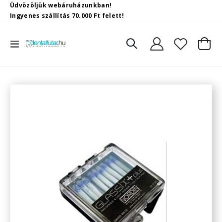
Üdvözöljük webáruházunkban!
Ingyenes szállítás 70.000 Ft felett!
Toggle
Kosár
Nav
Ugrás
a
képgaléria
végére