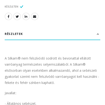
KÉSZLETEN
RÉSZLETEK
A Silkam® nem felszívódó sodrott és bevonattal ellátott
varróanyag természetes selyemszálakból. A Silkam®
elsõsorban olyan esetekben alkalmazandó, ahol a sebészeti
gyakorlat szerint nem felszívódó varróanyagot kell használni -
fekete és fehér színben kapható.
Javallat:
- Általános sebészet.