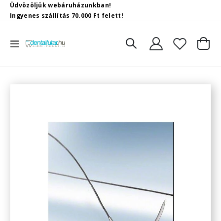
Üdvözöljük webáruházunkban!
Ingyenes szállítás 70.000 Ft felett!
Toggle
Kosár
Nav
Ugrás
a
képgaléria
végére