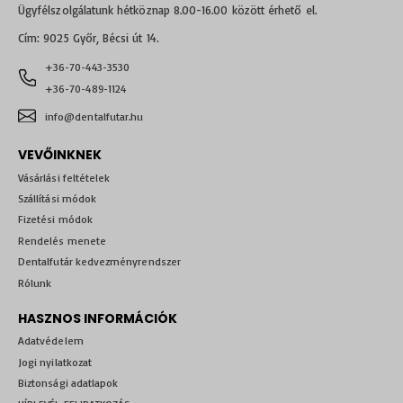
Ügyfélszolgálatunk hétköznap 8.00-16.00 között érhető el.
Cím: 9025 Győr, Bécsi út 14.
+36-70-443-3530
+36-70-489-1124
info@dentalfutar.hu
VEVŐINKNEK
Vásárlási feltételek
Szállítási módok
Fizetési módok
Rendelés menete
Dentalfutár kedvezményrendszer
Rólunk
HASZNOS INFORMÁCIÓK
Adatvédelem
Jogi nyilatkozat
Biztonsági adatlapok