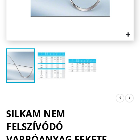
Ugrás
a
képgaléria
elejére
SILKAM NEM
FELSZÍVÓDÓ
VARRÓANYAG FEKETE